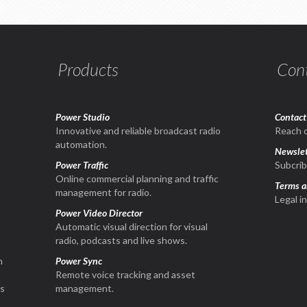
Products
Con
Power Studio
Contact
1
Innovative and reliable broadcast radio
Reach o
automation.
Newslet
Power Traffic
Subcrib
Online commercial planning and traffic
Terms a
management for radio.
Legal i
Power Video Director
Automatic visual direction for visual
radio, podcasts and live shows.
n
Power Sync
Remote voice tracking and asset
is
management.