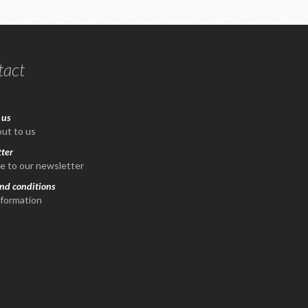
tact
 us
ut to us
ter
e to our newsletter
nd conditions
nformation