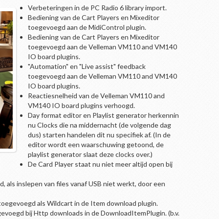
Verbeteringen in de PC Radio 6 library import.
Bediening van de Cart Players en Mixeditor
toegevoegd aan de MidiControl plugin.
Bediening van de Cart Players en Mixeditor
toegevoegd aan de Velleman VM110 and VM140
IO board plugins.
"Automation" en "Live assist" feedback
toegevoegd aan de Velleman VM110 and VM140
IO board plugins.
Reactiesnelheid van de Velleman VM110 and
VM140 IO board plugins verhoogd.
Day format editor en Playlist generator herkennin
nu Clocks die na middernacht (de volgende dag
dus) starten handelen dit nu specifiek af. (In de
editor wordt een waarschuwing getoond, de
playlist generator slaat deze clocks over.)
De Card Player staat nu niet meer altijd open bij
 als inslepen van files vanaf USB niet werkt, door een
egevoegd als Wildcart in de Item download plugin.
gevoegd bij Http downloads in de DownloadItemPlugin. (b.v.